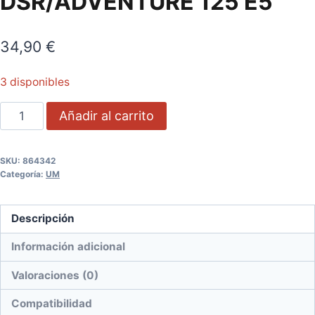
DSR/ADVENTURE 125 E5
34,90
€
3 disponibles
PASTILLAS
Añadir al carrito
DE
FRENO
SKU:
864342
DELANTERAS
Categoría:
UM
UM
DSR/ADVENTURE
Descripción
125
E5
Información adicional
cantidad
Valoraciones (0)
Compatibilidad