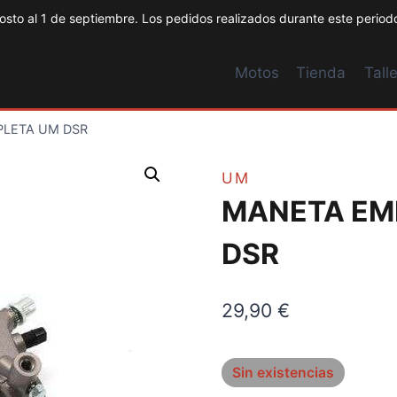
to al 1 de septiembre. Los pedidos realizados durante este periodo
Motos
Tienda
Talle
LETA UM DSR
UM
MANETA EM
DSR
29,90
€
Sin existencias