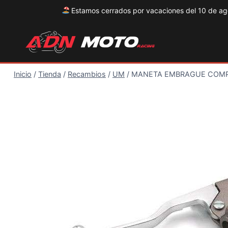
Estamos cerrados por vacaciones del 10 de agos
Saltar
al
contenido
Inicio
/
Tienda
/
Recambios
/
UM
/
MANETA EMBRAGUE COMP