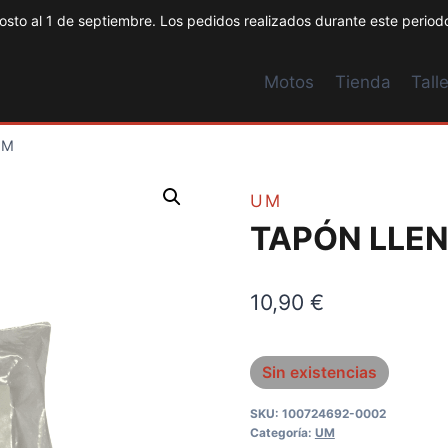
to al 1 de septiembre. Los pedidos realizados durante este periodo
Motos
Tienda
Talle
UM
UM
TAPÓN LLEN
10,90
€
Sin existencias
SKU:
100724692-0002
Categoría:
UM