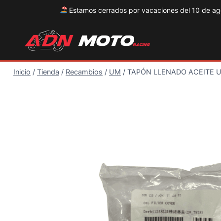
Estamos cerrados por vacaciones del 10 de agos
Saltar
al
contenido
Inicio
/
Tienda
/
Recambios
/
UM
/
TAPÓN LLENADO ACEITE 