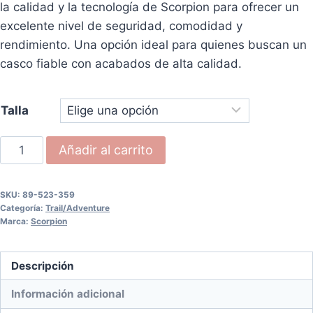
la calidad y la tecnología de Scorpion para ofrecer un
excelente nivel de seguridad, comodidad y
rendimiento. Una opción ideal para quienes buscan un
casco fiable con acabados de alta calidad.
Talla
SCORPION
Añadir al carrito
ADX-
2
SKU:
89-523-359
KAMPS
Categoría:
Trail/Adventure
Blanco-
Marca:
Scorpion
Rojo-
Azul
Descripción
cantidad
Información adicional