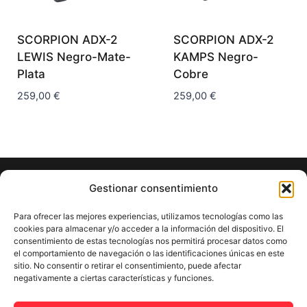
SCORPION ADX-2
SCORPION ADX-2
LEWIS Negro-Mate-
KAMPS Negro-
Plata
Cobre
259,00
€
259,00
€
CONTACTO
Gestionar consentimiento
C/ Sant Mateu, 3, 08250 Sant Joan de Vilatorrada
Para ofrecer las mejores experiencias, utilizamos tecnologías como las
Tel: 938 737 529
cookies para almacenar y/o acceder a la información del dispositivo. El
consentimiento de estas tecnologías nos permitirá procesar datos como
el comportamiento de navegación o las identificaciones únicas en este
Lun - Vie: 9:30 - 13:00 / 16:30 - 19:00
sitio. No consentir o retirar el consentimiento, puede afectar
negativamente a ciertas características y funciones.