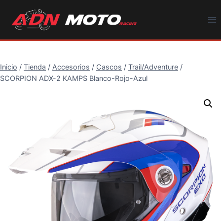
Saltar
al
contenido
Inicio
/
Tienda
/
Accesorios
/
Cascos
/
Trail/Adventure
/
SCORPION ADX-2 KAMPS Blanco-Rojo-Azul