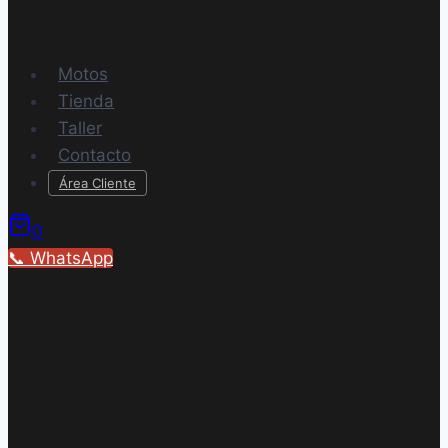
Motos
Tienda
Taller
Contacto
Área Cliente
0
📞 WhatsApp